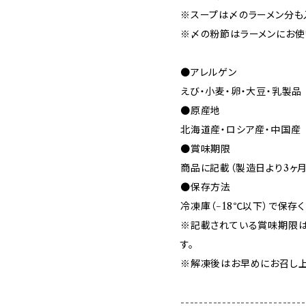
※スープは〆のラーメン分も
※〆の粉節はラーメンにお使
●アレルゲン
えび・小麦・卵・大豆・乳製品
●原産地
北海道産・ロシア産・中国産
●賞味期限
商品に記載（製造日より3ヶ
●保存方法
冷凍庫（−18℃以下）で保存く
※記載されている賞味期限は
す。
※解凍後はお早めにお召し上
---------------------------