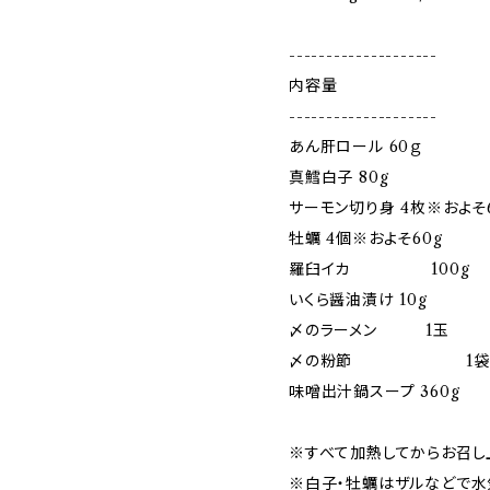
--------------------
内容量
--------------------
あん肝ロール 60ｇ
真鱈白子 80g
サーモン切り身 4枚※およそ
牡蠣 4個※およそ60g
羅臼イカ 100g
いくら醤油漬け 10g
〆のラーメン 1玉
〆の粉節 1
味噌出汁鍋スープ 360g
※すべて加熱してからお召し
※白子・牡蠣はザルなどで水